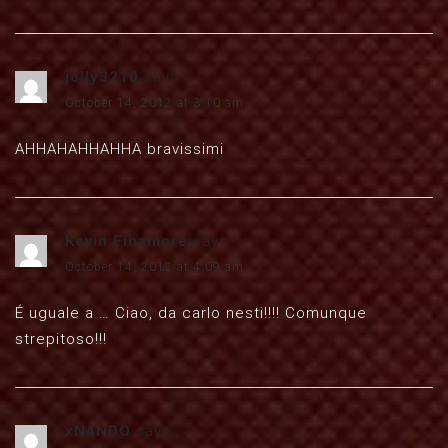
jolly3210
says:
October 14, 2012 at 3:10 am
AHHAHAHHAHHA bravissimi
Kevin Finamore
says:
October 14, 2012 at 4:09 am
É uguale a … Ciao, da carlo nesti!!!! Comunque
strepitoso!!!
xN4NDO
says: