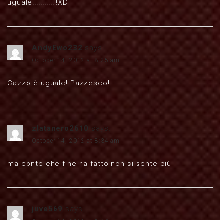
uguale!!!!!!!!!!!!!XD
AndyEwo232
says:
October 14, 2012 at 8:25 am
Cazzo è uguale! Pazzesco!
zlatanero2610
says:
October 14, 2012 at 8:34 am
ma conte che fine ha fatto non si sente più
juve569
says: