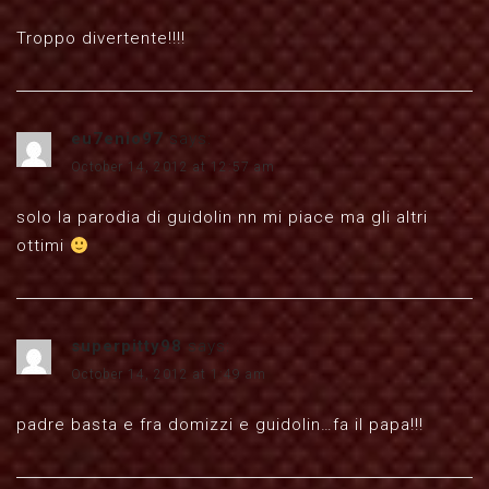
Troppo divertente!!!!
eu7enio97
says:
October 14, 2012 at 12:57 am
solo la parodia di guidolin nn mi piace ma gli altri
ottimi
superpitty98
says:
October 14, 2012 at 1:49 am
padre basta e fra domizzi e guidolin…fa il papa!!!