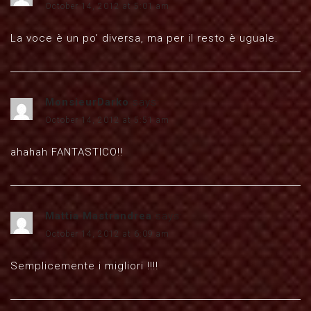
October 14, 2012 at 5:01 am
La voce è un po’ diversa, ma per il resto è uguale.
MonsieurDarko
says:
October 14, 2012 at 5:51 am
ahahah FANTASTICO!!
Mattia Mastrandrea
says:
October 14, 2012 at 6:09 am
Semplicemente i migliori !!!!