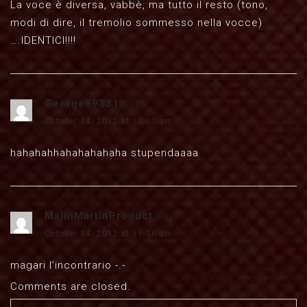
La voce è diversa, vabbè, ma tutto il resto (tono,
modi di dire, il tremolio sommesso nella vocce)
….IDENTICI!!!!
George89331
says:
October 14, 2012 at 11:01 am
hahahahhahahahahaha stupendaaaa
MajinMartinProduct
says:
October 14, 2012 at 11:36 am
magari l’incontrario -.-
Comments are closed.