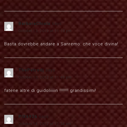
BarbaraChiola
says:
October 13, 2012 at 11:10 pm
Basta dovrebbe andare a Sanremo: che voce divina!
ThePetrodj
says:
October 13, 2012 at 11:49 pm
fatene altre di guidoliiiiin !!!!!!!! grandissimi!
PIX6926
says:
October 14, 2012 at 12:34 am