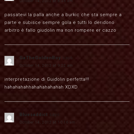
October 14, 2012 at 8:46 am
passatevi la palla anche a burkic che sta sempre a
parte e subisce sempre gola e tutti lo deridono
arbitro è fallo giudolin ma non rompere er cazzo
GaTheGoldenBoy
says:
October 14, 2012 at 9:22 am
interpretazione di Guidolin perfetta!!!
hahahahahhahahahahahah XDXD
Bluesaddict
says:
October 14, 2012 at 10:16 am