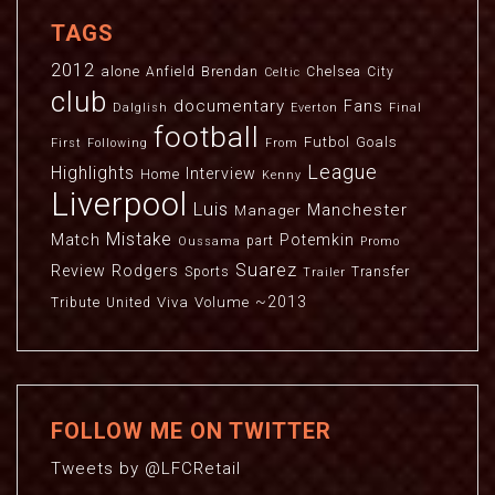
TAGS
2012
alone
Anfield
Brendan
Chelsea
City
Celtic
club
documentary
Fans
Dalglish
Everton
Final
football
Futbol
Goals
First
Following
From
League
Highlights
Interview
Home
Kenny
Liverpool
Luis
Manchester
Manager
Mistake
Match
Potemkin
part
Oussama
Promo
Suarez
Review
Rodgers
Sports
Transfer
Trailer
~2013
Viva
Volume
Tribute
United
FOLLOW ME ON TWITTER
Tweets by @LFCRetail