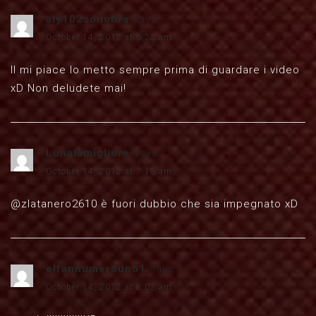
aly102sonohra
says:
October 14, 2012 at 6:23 am
Il mi piace lo metto sempre prima di guardare i video
xD Non deludete mai!
Lunalamigliore
says:
October 14, 2012 at 7:18 am
@zlatanero2610 è fuori dubbio che sia impegnato xD
elfannumerouno1
says:
October 14, 2012 at 8:02 am