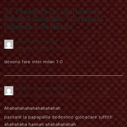
25 Thoughts On “
Imitazione
Parodia Guidolin – Liverpool
Udinese E Di Natale
”
kevindifrancesco
says:
October 13, 2012 at 10:10 pm
devono fare inter milan 1-0
giuseppepaperino92
says:
October 13, 2012 at 10:30 pm
Ahahahahahahahahahahah
passate la papapallla dedevono giocacare tuttttti
ahahahaha hannah ahahahahahah