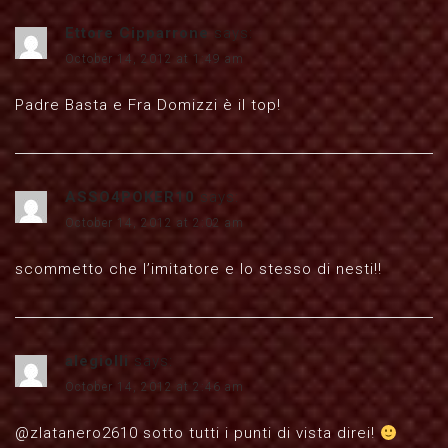
Ettore Cipparrone
says:
October 14, 2012 at 1:49 am
Padre Basta e Fra Domizzi è il top!
ASSO4POKER10
says:
October 14, 2012 at 2:02 am
scommetto che l’imitatore e lo stesso di nesti!!
alegiolli
says:
October 14, 2012 at 2:46 am
@zlatanero2610 sotto tutti i punti di vista direi!